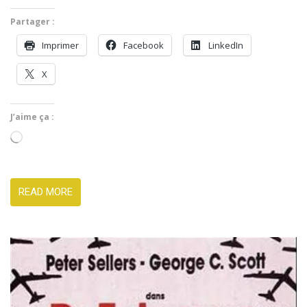
Partager :
Imprimer
Face­book
LinkedIn
X
J’aime ça :
Charge­
ment…
READ MORE