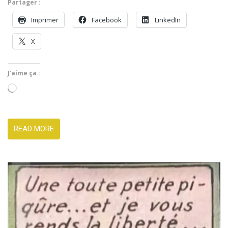
Partager :
Imprimer
Face­book
LinkedIn
X
J’aime ça :
Charge­
ment…
READ MORE