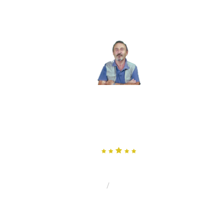
MENU
MERCENAIRE, SANS BLAGUE
?
Par Gilles Rochard: Militaire, Aventurier, Garde du Corps et
Commerçant
Catégorie :
Réflexion
HOME
Réflexion