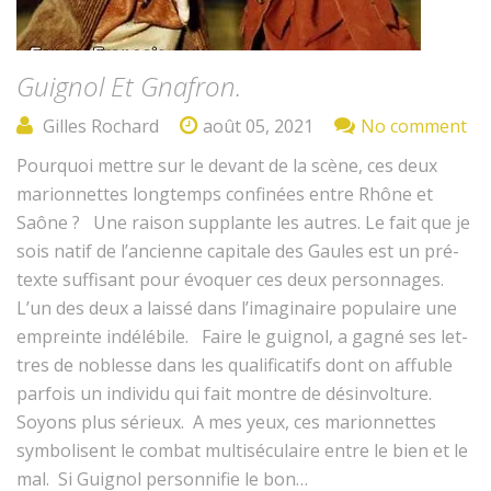
Guignol Et Gnafron.
Gilles Rochard
août 05, 2021
No comment
Pourquoi met­tre sur le devant de la scène, ces deux
mar­i­on­nettes longtemps con­finées entre Rhône et
Saône ? Une rai­son sup­plante les autres. Le fait que je
sois natif de l’an­ci­enne cap­i­tale des Gaules est un pré­
texte suff­isant pour évo­quer ces deux per­son­nages.
L’un des deux a lais­sé dans l’imag­i­naire pop­u­laire une
empreinte indélé­bile. Faire le guig­nol, a gag­né ses let­
tres de noblesse dans les qual­i­fi­cat­ifs dont on affu­ble
par­fois un indi­vidu qui fait mon­tre de dés­in­vol­ture.
Soyons plus sérieux. A mes yeux, ces mar­i­on­nettes
sym­bol­isent le com­bat mul­ti­sécu­laire entre le bien et le
mal. Si Guig­nol per­son­ni­fie le bon…