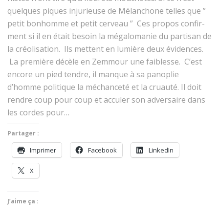
quelques piques injurieuse de Mélan­chone telles que ”
petit bon­homme et petit cerveau ” Ces pro­pos con­fir­
ment si il en était besoin la méga­lo­manie du par­ti­san de
la créoli­sa­tion. Ils met­tent en lumière deux évi­dences.
La pre­mière décèle en Zem­mour une faib­lesse. C’est
encore un pied ten­dre, il manque à sa panoplie
d’homme poli­tique la méchanceté et la cru­auté. Il doit
ren­dre coup pour coup et acculer son adver­saire dans
les cordes pour…
Partager :
Imprimer
Face­book
LinkedIn
X
J’aime ça :