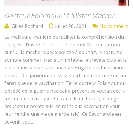
Docteur Folamour Et Mister Macron.
Gilles Rochard
juillet 28, 2021
No comment
La meilleure manière de faciliter la com­préhen­sion du
titre, est d’in­vers­er celui-ci. Le gen­til Macron, pro­pre
sur lui, la mèche rebelle policée à souhait, le cos­tume
som­bre comme il sied à un notable, la cra­vate club et la
main dans la main avec maman Brigitte c’est méta­mor­
phosé. Ce jou­venceau s’est soudaine­ment mué en un
fana­tique de la vac­ci­na­tion. Tel le doc­teur Folam­our qui
obsédé de la guerre nucléaire préven­tive voulait détru­
ire l’u­nion sovié­tique. Ce caudil­lo en herbe, le doigt
accusa­teur pointé sur les rétifs à la vac­ci­na­tion veut
leur ren­dre une vie de merde. (sic) Ce Savona­role en
devenir veut…