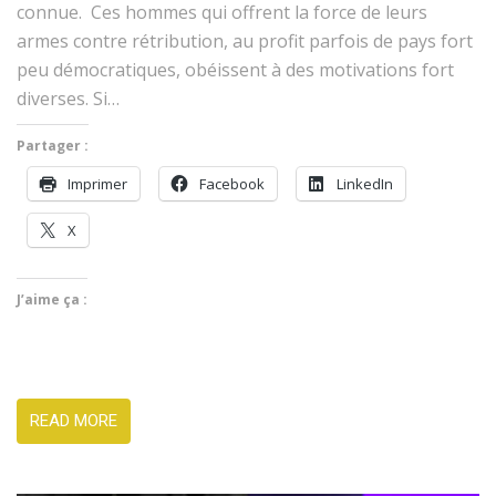
con­nue. Ces hommes qui offrent la force de leurs
armes con­tre rétri­bu­tion, au prof­it par­fois de pays fort
peu démoc­ra­tiques, obéis­sent à des moti­va­tions fort
divers­es. Si…
Partager :
Imprimer
Face­book
LinkedIn
X
J’aime ça :
READ MORE