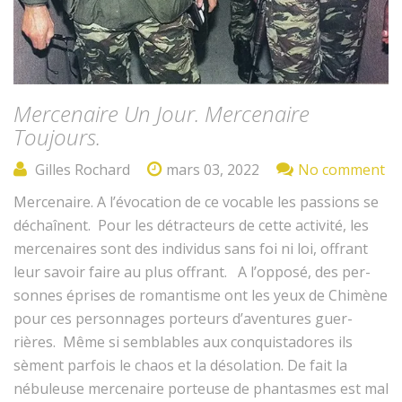
Mercenaire Un Jour. Mercenaire
Toujours.
Gilles Rochard
mars 03, 2022
No comment
Mer­ce­naire. A l’évo­ca­tion de ce voca­ble les pas­sions se
déchaî­nent. Pour les détracteurs de cette activ­ité, les
mer­ce­naires sont des indi­vidus sans foi ni loi, offrant
leur savoir faire au plus offrant. A l’op­posé, des per­
son­nes épris­es de roman­tisme ont les yeux de Chimène
pour ces per­son­nages por­teurs d’aven­tures guer­
rières. Même si sem­blables aux con­quis­ta­dores ils
sèment par­fois le chaos et la déso­la­tion. De fait la
nébuleuse mer­ce­naire por­teuse de phan­tasmes est mal