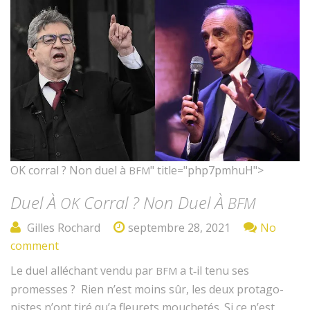
OK corral ? Non duel à
" title="php7pmhuH">
BFM
Duel À
Corral ? Non Duel À
OK
BFM
Gilles Rochard
septembre 28, 2021
No
comment
Le duel alléchant ven­du par
a t‑il tenu ses
BFM
promess­es ? Rien n’est moins sûr, les deux pro­tag­o­
nistes n’ont tiré qu’a fleurets mouchetés. Si ce n’est