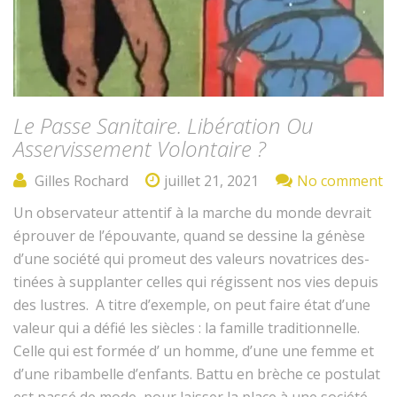
Le Passe Sanitaire. Libération Ou
Asservissement Volontaire ?
Gilles Rochard
juillet 21, 2021
No comment
Un obser­va­teur atten­tif à la marche du monde devrait
éprou­ver de l’épou­vante, quand se des­sine la génèse
d’une société qui promeut des valeurs nova­tri­ces des­
tinées à sup­planter celles qui régis­sent nos vies depuis
des lus­tres. A titre d’ex­em­ple, on peut faire état d’une
valeur qui a défié les siè­cles : la famille tra­di­tion­nelle.
Celle qui est for­mée d’ un homme, d’une une femme et
d’une rib­am­belle d’en­fants. Bat­tu en brèche ce pos­tu­lat