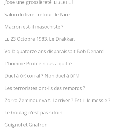
J’ose une grossièreté.
!
LIBERTE
Salon du livre : retour de Nice
Macron est-il masochiste ?
23 Octobre 1983. Le Drakkar.
LE
Voilà quatorze ans disparaissait Bob Denard.
L’homme Protée nous a quitté.
Duel à
corral ? Non duel à
OK
BFM
Les terroristes ont-ils des remords ?
Zorro Zemmour va t‑il arriver ? Est-il le messie ?
Le Goulag n’est pas si loin.
Guignol et Gnafron.