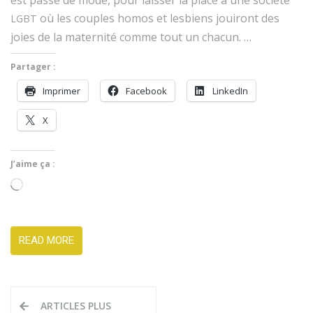
est passé de mode, pour laiss­er la place à une société
où les cou­ples homos et les­bi­ens jouiront des
LGBT
joies de la mater­nité comme tout un chacun. …
Partager :
Imprimer
Face­book
LinkedIn
X
J’aime ça :
Charge­
ment…
READ MORE
Navigation
ARTICLES PLUS