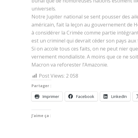
bunal que de nom­breuses nations esti­ment illég
universels.
Notre Jupiter nation­al se sent pouss­er des ail
améri­cain, fait la leçon au gou­verne­ment de H
à con­sid­ér­er la Crimée comme par­tie inté­gran
est un crim­inel qui devrait céder son pays aux f
Si on accole tous ces faits, on ne peut nier que 
verne­ment mon­di­al­iste. A moins que ce ne soit
Macron va refor­ester l’Amazonie.
Post Views:
2 058
Partager :
Imprimer
Face­book
LinkedIn
J’aime ça :