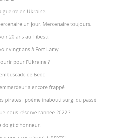
a guerre en Ukraine.
ercenaire un jour. Mercenaire toujours.
voir 20 ans au Tibesti.
voir vingt ans à Fort Lamy.
ourir pour l’Ukraine ?
’embuscade de Bedo.
’emmerdeur a encore frappé.
es pirates : poème inabouti surgi du passé
ue nous réserve l’année 2022 ?
e doigt d’honneur.
’ose une grossièreté.
!
LIBERTE