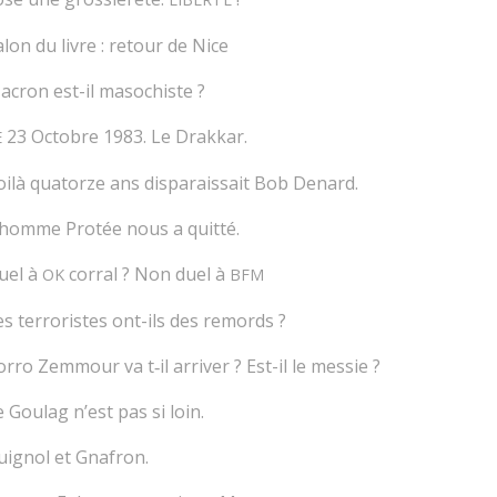
alon du livre : retour de Nice
acron est-il masochiste ?
23 Octobre 1983. Le Drakkar.
E
oilà quatorze ans disparaissait Bob Denard.
’homme Protée nous a quitté.
uel à
corral ? Non duel à
OK
BFM
es terroristes ont-ils des remords ?
orro Zemmour va t‑il arriver ? Est-il le messie ?
e Goulag n’est pas si loin.
uignol et Gnafron.