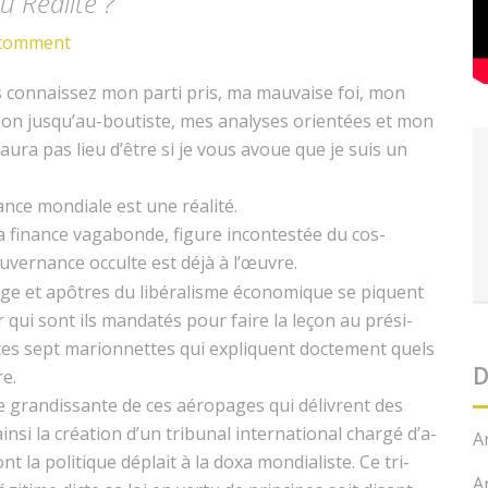
 Réalité ?
comment
 con­nais­sez mon par­ti pris, ma mau­vaise foi, mon
­tion jusqu’au-boutiste, mes analy­ses ori­en­tées et mon
’au­ra pas lieu d’être si je vous avoue que je suis un
ance mon­di­ale est une réalité.
a finance vagabonde, fig­ure incon­testée du cos­
­ver­nance occulte est déjà à l’œuvre.
ange et apôtres du libéral­isme économique se piquent
ar qui sont ils man­datés pour faire la leçon au prési­
es sept mar­i­on­nettes qui expliquent docte­ment quels
D
re.
nce gran­dis­sante de ces aéropages qui délivrent des
si la créa­tion d’un tri­bunal inter­na­tion­al chargé d’a­
A
t la poli­tique déplait à la doxa mon­di­al­iste. Ce tri­
A