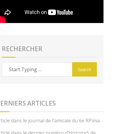
RECHERCHER
ERNIERS ARTICLES
rticle dans le journal de l’amicale du 6e RPima
rticle dans le dernier numéro d’HistoireS de