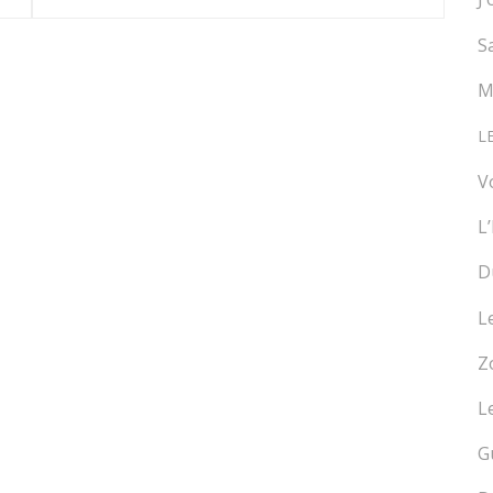
S
M
L
V
L
D
L
Z
L
G