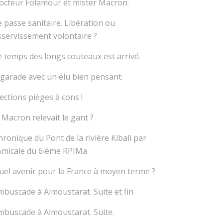
octeur Folamour et mister Macron.
e passe sanitaire. Libération ou
sservissement volontaire ?
e temps des longs couteaux est arrivé.
lgarade avec un élu bien pensant.
lections pièges à cons !
i Macron relevait le gant ?
hronique du Pont de la rivière Kibali par
’Amicale du 6ième RPIMa
uel avenir pour la France à moyen terme ?
mbuscade à Almoustarat. Suite et fin
mbuscade à Almoustarat. Suite.