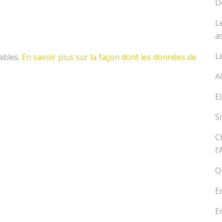
D
L
a
L
rables.
En savoir plus sur la façon dont les données de
A
E
S
C
l
Q
E
E