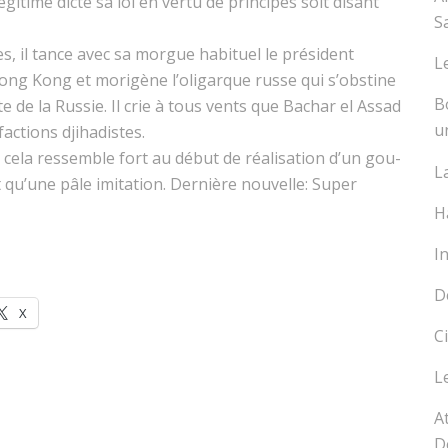
itime dicte sa loi en ver­tu de principes soit dis­ant
S
es, il tance avec sa morgue habituel le prési­dent
L
ong Kong et morigène l’oli­gar­que russe qui s’ob­s­tine
B
te de la Russie. Il crie à tous vents que Bachar el Assad
u
ac­tions djihadistes.
cela ressem­ble fort au début de réal­i­sa­tion d’un gou­
L
 qu’une pâle imi­ta­tion. Dernière nou­velle: Super
H
I
D
X
C
L
A
D