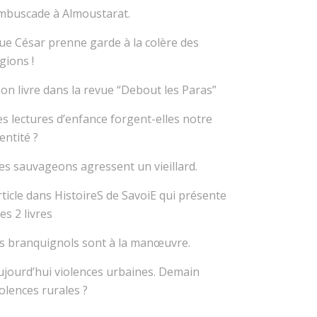
mbuscade à Almoustarat.
ue César prenne garde à la colère des
gions !
on livre dans la revue “Debout les Paras”
es lectures d’enfance forgent-elles notre
entité ?
es sauvageons agressent un vieillard.
rticle dans HistoireS de SavoiE qui présente
es 2 livres
es branquignols sont à la manœuvre.
ujourd’hui violences urbaines. Demain
iolences rurales ?