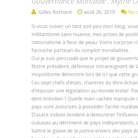
Gouvernance Mondiale : Mythe Ou
Gilles Rochard
août 26, 2019
No 
Si vous suiv­ez un tant soit peu mon blog, vous
mil­i­tan­tisme sans nuance, mes pris­es de posi
nation­al­isme à fleur de peau. Votre sur­prise n
farouche par­ti­san du com­plot mondialiste.
Oui je suis per­suadé que le pro­jet de gou­ver­n
Notre prési­dent, défenseur intran­sigeant de l
mopolitisme démon­tre lors de
que cette gou
G7
Ces sept chefs d’é­tats, chantres du libre éch
d’im­pos­er une lég­is­la­tion au monde entier. P
dent brésilien ? Quelle main cachée manip­ule c
pays sont autorisés à pos­séder l’arme nucléai
D’autre indices ten­dent à démon­tr­er l’in­flu­e
oukas­es au détri­ment de pays indépen­dants, ain­
bat­tre le glaive de la jus­tice envers des pays don