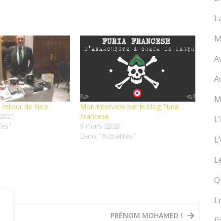
L
M
A
A
M
 : retour de Nice
Mon interview par le blog Furia
2021
Francese
L
res"
9 mars 2020
Dans "Actualités"
L
L
Q
L
PRÉNOM MOHAMED !
J