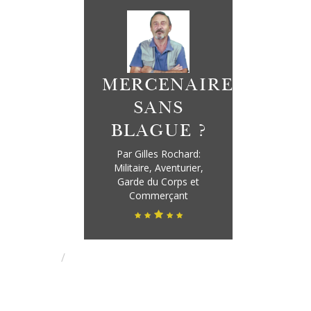
MERCENAIRE,
SANS
BLAGUE ?
Par Gilles Rochard:
Militaire, Aventurier,
Garde du Corps et
Commerçant
ernance Mondiale : Mythe Ou Réal
HOME
Gouvernance mondiale : Mythe ou réalité ?