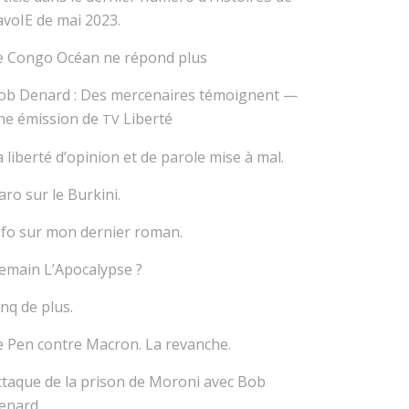
avoIE de mai 2023.
e Congo Océan ne répond plus
ob Denard : Des mercenaires témoignent —
ne émission de
Liberté
TV
a liberté d’opinion et de parole mise à mal.
aro sur le Burkini.
nfo sur mon dernier roman.
emain L’Apocalypse ?
inq de plus.
e Pen contre Macron. La revanche.
ttaque de la prison de Moroni avec Bob
enard.