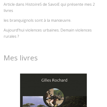
Article dans HistoireS de SavoiE qui présente mes 2
livres
les branquignols sont à la manœuvre.
Aujourd’hui violences urbaines. Demain violences
rurales ?
Mes livres