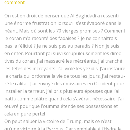
comment
On est en droit de penser que Al Bagh­da­di a ressen­ti
une énorme frus­tra­tion lorsqu’il s’est éva­poré dans le
néant. Mais où sont les 70 vierges promis­es ? Com­ment
le coran m’a racon­té des fadais­es ? Je ne con­naitrais
pas la félic­ité ? Je ne suis pas au par­adis ? Non je suis
en enfer. Pour­tant j’ai suivi scrupuleuse­ment les direc­
tives du coran. J’ai mas­sacré les mécréants. J’ai tranché
les têtes des incroy­ants. J’ai vio­lé les yézidis. J’ai instau­ré
la charia qui ordonne la vie de tous les jours. J’ai restau­
ré le cal­i­fat. J’ai envoyé des émis­saires en Occi­dent pour
installer la ter­reur. J’ai pris plusieurs épous­es que j’ai
bat­tu comme plâtre quand cela s’avérait néces­saire. J’ai
œuvré pour que l’oum­ma étende ses pos­ses­sions et
cela en pure perte!
On peut saluer la vic­toire de Trump, mais ce n’est
qu’une vic­toire à la Pyrrhus. Car sem­blable à l’Hy­dre la