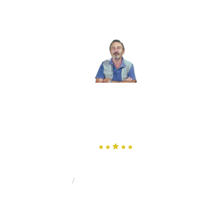
MENU
MERCENAIRE, SANS BLAGUE
?
Par Gilles Rochard: Militaire, Aventurier, Garde du Corps et
Commerçant
Baghdadi Et Les 70 Vierges.
HOME
Baghdadi et les 70 vierges.