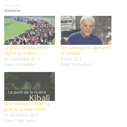
Similaire
Le grand remplacement.
Des sauvageons agressent
Mythe ou réalité ?
un vieillard.
24 septembre 2019
6 avril 2021
Dans "Actualités"
Dans "Actualités"
Mon nouveau roman: Le
pont de la rivière Kibali
19 décembre 2020
Dans "Mes livres"