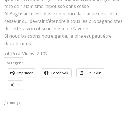
tête de l’is­lamisme repousse sans cesse.
Al Bagh­da­di n’est plus, com­mence la traque de son suc­
cesseur qui devrait s’é­ten­dre à tous les pro­pa­gan­distes
de cette vision obscu­ran­tiste de l’avenir.
Si nous bais­sons notre garde, le pire est peut être
devant nous.
Post Views:
2 102
Partager :
Imprimer
Face­book
LinkedIn
X
J’aime ça :