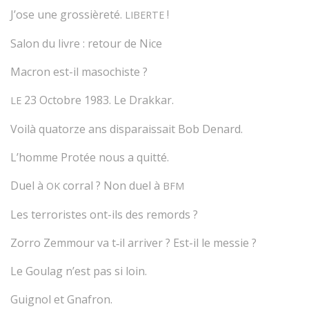
J’ose une grossièreté.
!
LIBERTE
Salon du livre : retour de Nice
Macron est-il masochiste ?
23 Octobre 1983. Le Drakkar.
LE
Voilà quatorze ans disparaissait Bob Denard.
L’homme Protée nous a quitté.
Duel à
corral ? Non duel à
OK
BFM
Les terroristes ont-ils des remords ?
Zorro Zemmour va t‑il arriver ? Est-il le messie ?
Le Goulag n’est pas si loin.
Guignol et Gnafron.