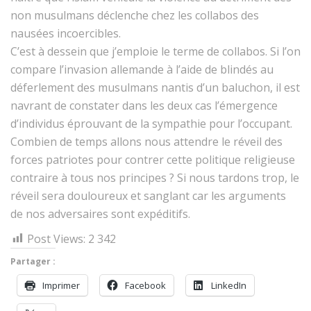
non musul­mans déclenche chez les col­la­bos des
nausées incoercibles.
C’est à des­sein que j’emploie le terme de col­la­bos. Si l’on
com­pare l’in­va­sion alle­mande à l’aide de blind­és au
défer­lement des musul­mans nan­tis d’un balu­chon, il est
navrant de con­stater dans les deux cas l’émer­gence
d’in­di­vidus éprou­vant de la sym­pa­thie pour l’occupant.
Com­bi­en de temps allons nous atten­dre le réveil des
forces patri­otes pour con­tr­er cette poli­tique religieuse
con­traire à tous nos principes ? Si nous tar­dons trop, le
réveil sera douloureux et sanglant car les argu­ments
de nos adver­saires sont expéditifs.
Post Views:
2 342
Partager :
Imprimer
Face­book
LinkedIn