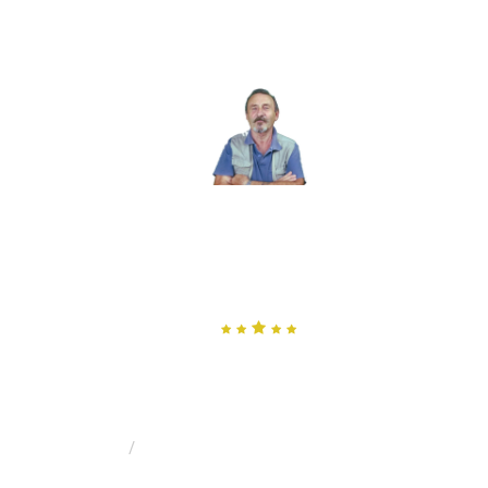
MENU
MERCENAIRE, SANS BLAGUE
?
Par Gilles Rochard: Militaire, Aventurier, Garde du Corps et
Commerçant
Les Islamistes Veulent
Notre Peau !
HOME
Les islamistes veulent notre peau !