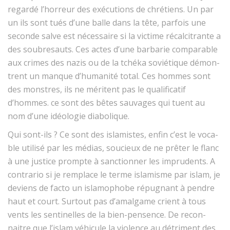
regardé l’hor­reur des exé­cu­tions de chré­tiens. Un par
un ils sont tués d’une balle dans la tête, par­fois une
sec­onde salve est néces­saire si la vic­time récal­ci­trante a
des soubre­sauts. Ces actes d’une bar­barie com­pa­ra­ble
aux crimes des nazis ou de la tché­ka sovié­tique démon­
trent un manque d’hu­man­ité total. Ces hommes sont
des mon­stres, ils ne méri­tent pas le qual­i­fi­catif
d’hommes. ce sont des bêtes sauvages qui tuent au
nom d’une idéolo­gie diabolique.
Qui sont-ils ? Ce sont des islamistes, enfin c’est le voca­
ble util­isé par les médias, soucieux de ne prêter le flanc
à une jus­tice prompte à sanc­tion­ner les impru­dents. A
con­trario si je rem­place le terme islamisme par islam, je
deviens de fac­to un islam­o­phobe répug­nant à pen­dre
haut et court. Surtout pas d’a­mal­game cri­ent à tous
vents les sen­tinelles de la bien-pensence. De recon­
naitre que l’is­lam véhicule la vio­lence au détri­ment des