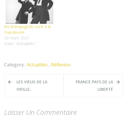
les branquignols sont à la
manœuvre.
20 mars 2021
Dans "Actualités"
Category :
Actualités
,
Réflexion
Navigation
LES VIEUX DE LA
FRANCE PAYS DE LA
de
VIEILLE.
LIBERTÉ
l’article
Laisser Un Commentaire