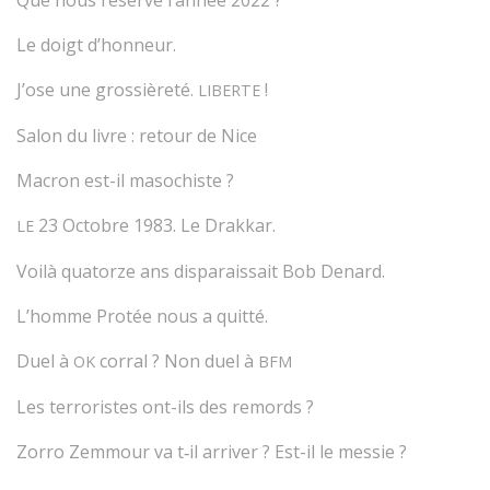
Que nous réserve l’année 2022 ?
Le doigt d’honneur.
J’ose une grossièreté.
!
LIBERTE
Salon du livre : retour de Nice
Macron est-il masochiste ?
23 Octobre 1983. Le Drakkar.
LE
Voilà quatorze ans disparaissait Bob Denard.
L’homme Protée nous a quitté.
Duel à
corral ? Non duel à
OK
BFM
Les terroristes ont-ils des remords ?
Zorro Zemmour va t‑il arriver ? Est-il le messie ?