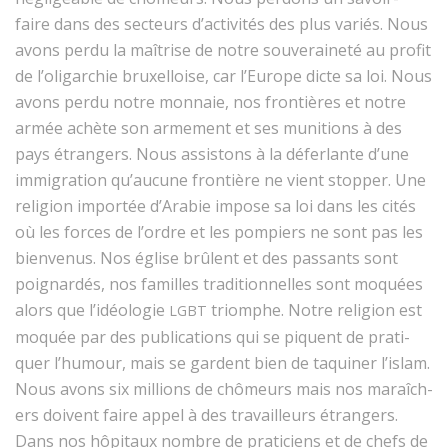
faire dans des secteurs d’ac­tiv­ités des plus var­iés. Nous
avons per­du la maîtrise de notre sou­veraineté au prof­it
de l’oli­garchie brux­el­loise, car l’Eu­rope dicte sa loi. Nous
avons per­du notre mon­naie, nos fron­tières et notre
armée achète son arme­ment et ses muni­tions à des
pays étrangers. Nous assis­tons à la défer­lante d’une
immi­gra­tion qu’au­cune fron­tière ne vient stop­per. Une
reli­gion importée d’Ara­bie impose sa loi dans les cités
où les forces de l’or­dre et les pom­piers ne sont pas les
bien­venus. Nos église brû­lent et des pas­sants sont
poignardés, nos familles tra­di­tion­nelles sont moquées
alors que l’idéolo­gie
tri­om­phe. Notre reli­gion est
LGBT
moquée par des pub­li­ca­tions qui se piquent de pra­ti­
quer l’hu­mour, mais se gar­dent bien de taquin­er l’is­lam.
Nous avons six mil­lions de chômeurs mais nos maraîch­
ers doivent faire appel à des tra­vailleurs étrangers.
Dans nos hôpi­taux nom­bre de prati­ciens et de chefs de