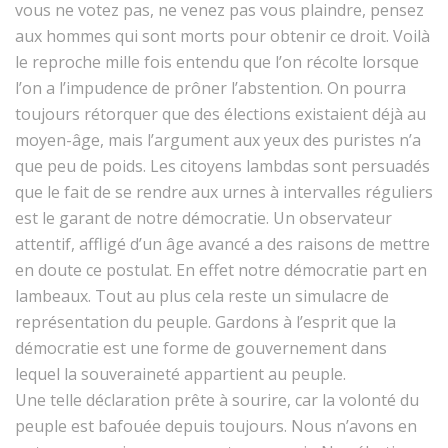
vous ne votez pas, ne venez pas vous plain­dre, pensez
aux hommes qui sont morts pour obtenir ce droit. Voilà
le reproche mille fois enten­du que l’on récolte lorsque
l’on a l’im­pu­dence de prôn­er l’ab­sten­tion. On pour­ra
tou­jours rétor­quer que des élec­tions exis­taient déjà au
moyen-âge, mais l’ar­gu­ment aux yeux des puristes n’a
que peu de poids. Les citoyens lamb­das sont per­suadés
que le fait de se ren­dre aux urnes à inter­valles réguliers
est le garant de notre démoc­ra­tie. Un obser­va­teur
atten­tif, affligé d’un âge avancé a des raisons de met­tre
en doute ce pos­tu­lat. En effet notre démoc­ra­tie part en
lam­beaux. Tout au plus cela reste un sim­u­lacre de
représen­ta­tion du peu­ple. Gar­dons à l’e­sprit que la
démoc­ra­tie est une forme de gou­verne­ment dans
lequel la sou­veraineté appar­tient au peuple.
Une telle déc­la­ra­tion prête à sourire, car la volon­té du
peu­ple est bafouée depuis tou­jours. Nous n’avons en