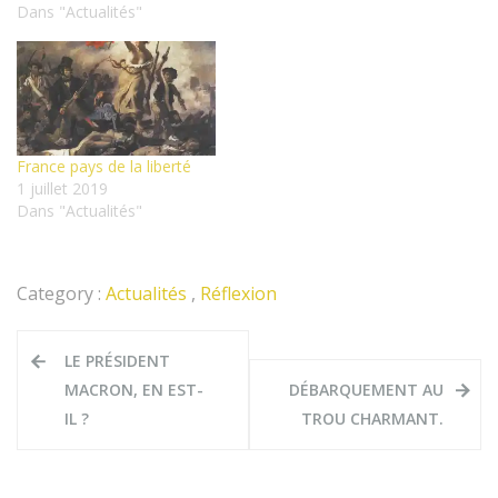
Dans "Actualités"
France pays de la liberté
1 juillet 2019
Dans "Actualités"
Category :
Actualités
,
Réflexion
Navigation
LE PRÉSIDENT
de
MACRON, EN EST-
DÉBARQUEMENT AU
l’article
IL ?
TROU CHARMANT.