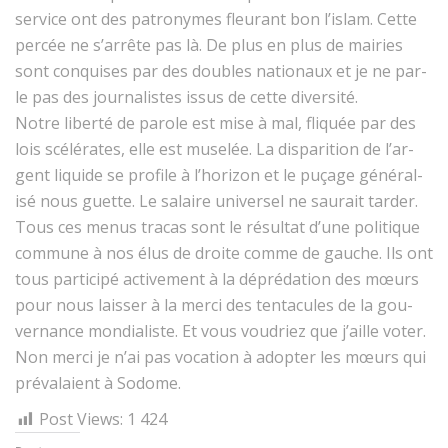
ser­vice ont des patronymes fleu­rant bon l’is­lam. Cette
per­cée ne s’ar­rête pas là. De plus en plus de mairies
sont con­quis­es par des dou­bles nationaux et je ne par­
le pas des jour­nal­istes issus de cette diversité.
Notre lib­erté de parole est mise à mal, fliquée par des
lois scélérates, elle est muselée. La dis­pari­tion de l’ar­
gent liq­uide se pro­file à l’hori­zon et le puçage général­
isé nous guette. Le salaire uni­versel ne saurait tarder.
Tous ces menus tra­cas sont le résul­tat d’une poli­tique
com­mune à nos élus de droite comme de gauche. Ils ont
tous par­ticipé active­ment à la dépré­da­tion des mœurs
pour nous laiss­er à la mer­ci des ten­tac­ules de la gou­
ver­nance mon­di­al­iste. Et vous voudriez que j’aille vot­er.
Non mer­ci je n’ai pas voca­tion à adopter les mœurs qui
pré­valaient à Sodome.
Post Views:
1 424