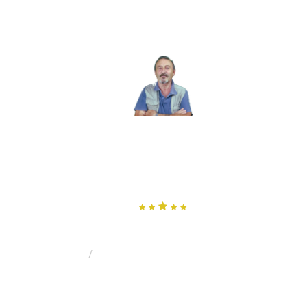
MENU
MERCENAIRE, SANS BLAGUE
?
Par Gilles Rochard: Militaire, Aventurier, Garde du Corps et
Commerçant
Pourquoi Devrions Nous Voter ?
HOME
Pourquoi devrions nous voter ?