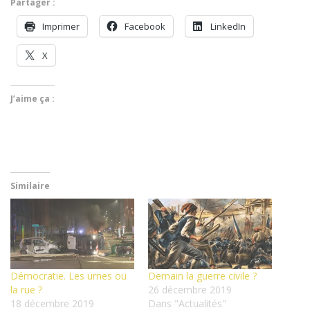
Partager :
Imprimer
Face­book
LinkedIn
X
J’aime ça :
Similaire
Démocratie. Les urnes ou
Demain la guerre civile ?
la rue ?
26 décembre 2019
18 décembre 2019
Dans "Actualités"