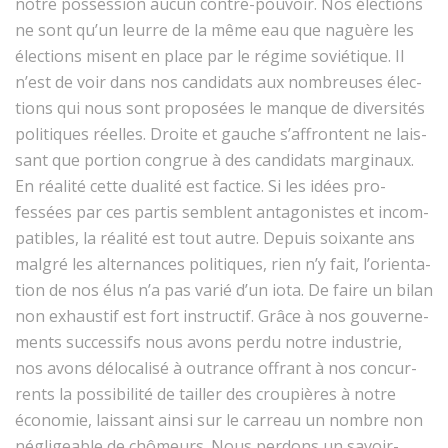
notre pos­ses­sion aucun con­tre-pou­voir. Nos élec­tions
ne sont qu’un leurre de la même eau que naguère les
élec­tions mis­ent en place par le régime sovié­tique. Il
n’est de voir dans nos can­di­dats aux nom­breuses élec­
tions qui nous sont pro­posées le manque de diver­sités
poli­tiques réelles. Droite et gauche s’af­fron­tent ne lais­
sant que por­tion con­grue à des can­di­dats marginaux.
En réal­ité cette dual­ité est fac­tice. Si les idées pro­
fessées par ces par­tis sem­blent antag­o­nistes et incom­
pat­i­bles, la réal­ité est tout autre. Depuis soix­ante ans
mal­gré les alter­nances poli­tiques, rien n’y fait, l’ori­en­ta­
tion de nos élus n’a pas var­ié d’un iota. De faire un bilan
non exhaus­tif est fort instruc­tif. Grâce à nos gou­verne­
ments suc­ces­sifs nous avons per­du notre indus­trie,
nos avons délo­cal­isé à out­rance offrant à nos con­cur­
rents la pos­si­bil­ité de tailler des croupières à notre
économie, lais­sant ain­si sur le car­reau un nom­bre non
nég­lige­able de chômeurs. Nous per­dons un savoir-